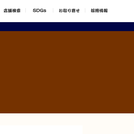
店
SDGs
お
採
舗
取
用
検
り
情
索
寄
報
せ