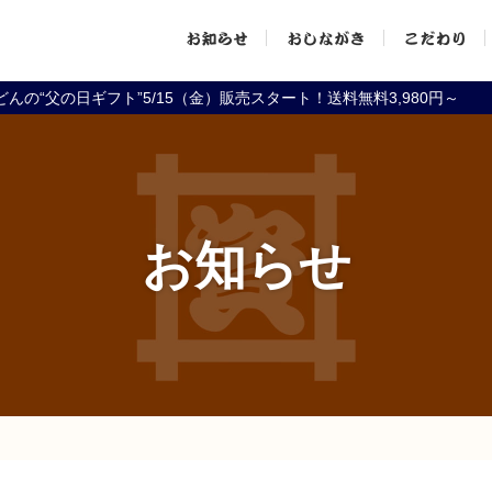
お
お
こ
んの“父の日ギフト”5/15（金）販売スタート！送料無料3,980円～
知
し
だ
ら
な
わ
お知らせ
せ
が
り
き