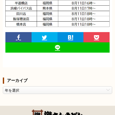
アーカイブ